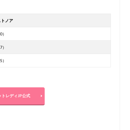
ストノア
0）
7）
5）
ットレディJP公式