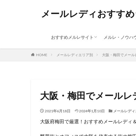
ガールズチャット
any（エニィ）
クレア
グラン
モコム
ファム
キャンディトーク
キューティーワーク
ビーボ
ライブでゴーゴー
チャットピア
フラン
ガールズワーカー
ボイフル
miu
キャッチミートーク
ベリー
メールレディおすすめ
おすすめメルレサイト
メルレ・ノウハ
ガールズチャット
any（エニィ）
クレア
グラン
モコム
ファム
キャンディトーク
キューティーワーク
ビーボ
ライブでゴーゴー
チャットピア
フラン
ガールズワーカー
ボイフル
miu
キャッチミートーク
ベリー
HOME
メールレディエリア別
大阪・梅田でメール
大阪・梅田でメールレ
2021年6月18日
2024年1月10日
メールレディ
大阪府梅田で厳選！おすすめメールレディ