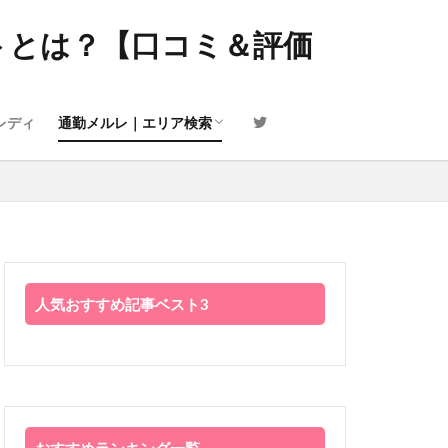
東京・渋谷
東京・池袋
東京・新宿
千葉
大阪・梅田
なんば・心斎橋
京都
札幌
広島
福岡・博多
名古屋
福岡市・天神
北九州市・小倉
トとは？【口コミ＆評価
レディ
通勤メルレ｜エリア検索
東京・渋谷
東京・池袋
東京・新宿
千葉
大阪・梅田
なんば・心斎橋
京都
札幌
広島
福岡・博多
名古屋
福岡市・天神
北九州市・小倉
人気おすすめ記事ベスト3