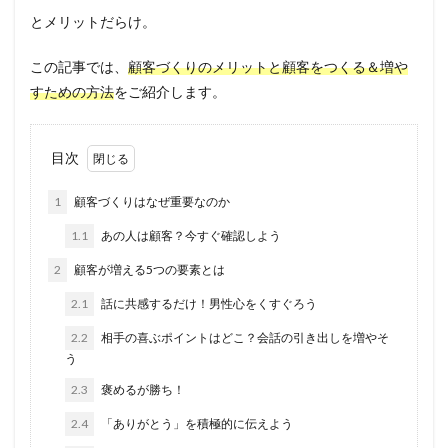
とメリットだらけ。
この記事では、
顧客づくりのメリットと顧客をつくる＆増や
すための方法
をご紹介します。
目次
1
顧客づくりはなぜ重要なのか
1.1
あの人は顧客？今すぐ確認しよう
2
顧客が増える5つの要素とは
2.1
話に共感するだけ！男性心をくすぐろう
2.2
相手の喜ぶポイントはどこ？会話の引き出しを増やそ
う
2.3
褒めるが勝ち！
2.4
「ありがとう」を積極的に伝えよう